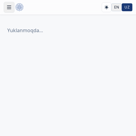
EN
UZ
Yuklanmoqda…