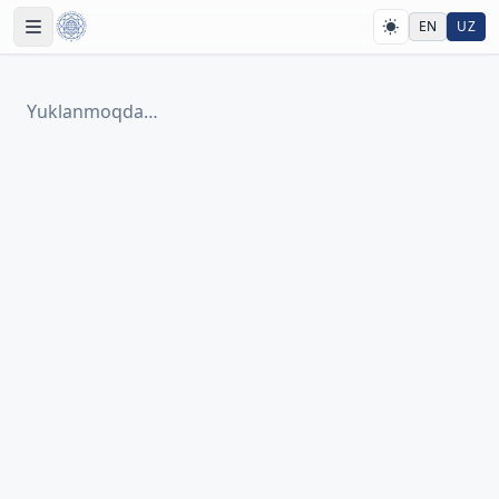
EN
UZ
Yuklanmoqda…