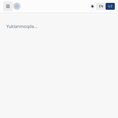
EN
UZ
Yuklanmoqda…