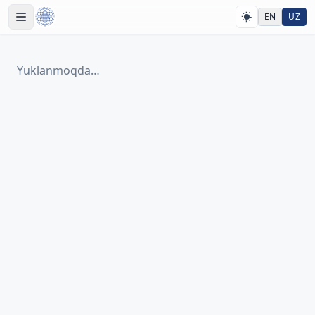
EN
UZ
Yuklanmoqda…