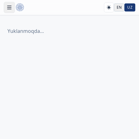
EN
UZ
Yuklanmoqda…