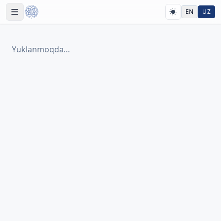
EN
UZ
Yuklanmoqda…