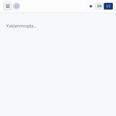
EN
UZ
Yuklanmoqda…