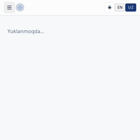
EN
UZ
Yuklanmoqda…