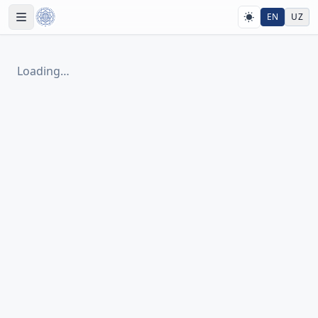
EN
UZ
Loading…