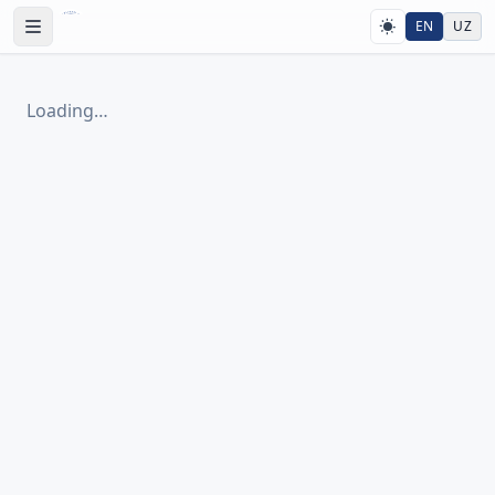
EN
UZ
Loading…