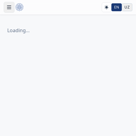
EN
UZ
Loading…