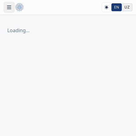
EN
UZ
Loading…