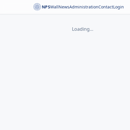
NPS
Wall
News
Administration
Contact
Login
Loading…