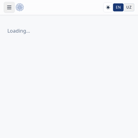
EN
UZ
Loading…