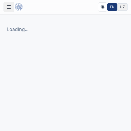
EN
UZ
Loading…