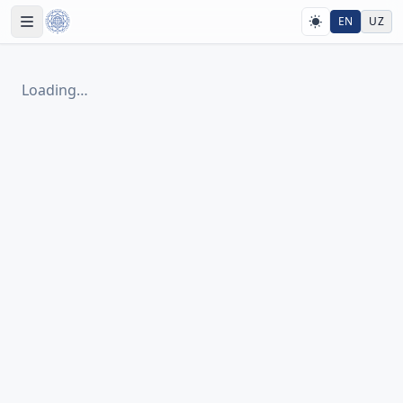
EN
UZ
Loading…