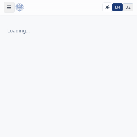
EN
UZ
Loading…