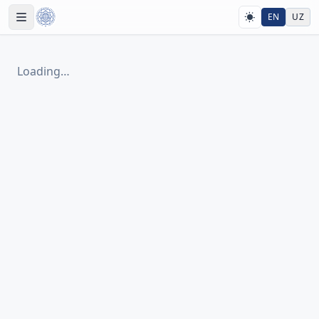
EN
UZ
Loading…